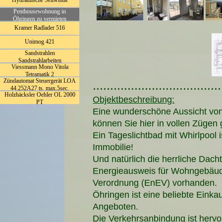
Hydraulische Seilwinde
Penthousewohnung in
Öhringen zu vermieten
Kramer Radlader 516
Unimog 421
Sandstrahlen
Sandstrahlarbeiten
Viessmann Mono Vitola
Tetramatik 2
Zündautomat Steuergerät LOA
.....................................
44.252A27 ts. max.5sec.
Holzhäcksler Oehler OL 2000
Objektbeschreibung:
PT
Eine wunderschöne Aussicht von
können Sie hier in vollen Zügen
Ein Tageslichtbad mit Whirlpool i
Immobilie!
Und natürlich die herrliche Dacht
Energieausweis für Wohngebäud
Verordnung (EnEV) vorhanden.
Öhringen ist eine beliebte Einkau
Angeboten.
Die Verkehrsanbindung ist hervo