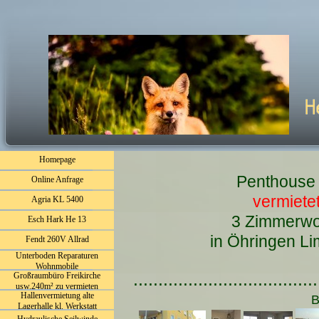
Homepage
Penthouse
Online Anfrage
vermietet
Agria KL 5400
3 Zimmerwohnung
Esch Hark He 13
in Öhringen Limesp
Fendt 260V Allrad
Unterboden Reparaturen
Wohnmobile
.....................................
Großraumbüro Freikirche
usw.240m² zu vermieten
Hallenvermietung alte
hiervon 180m² plus Küche u. 2
Bilde
Lagerhalle kl. Werkstatt
kl. Zimmer (60m²)